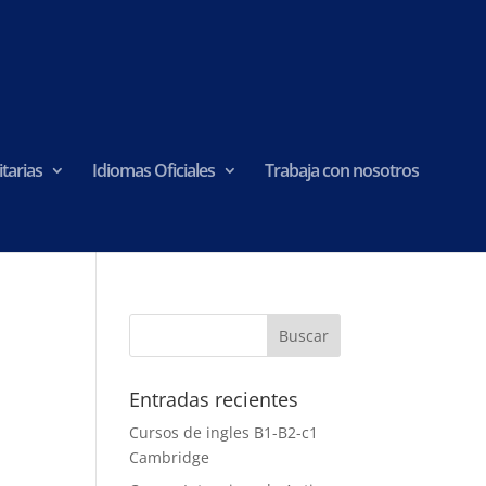
tarias
Idiomas Oficiales
Trabaja con nosotros
Entradas recientes
Cursos de ingles B1-B2-c1
Cambridge