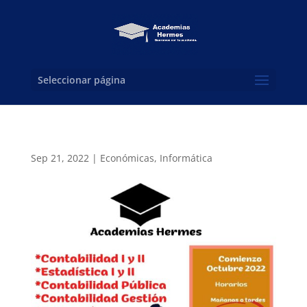
Seleccionar página
Sep 21, 2022
|
Económicas
,
Informática