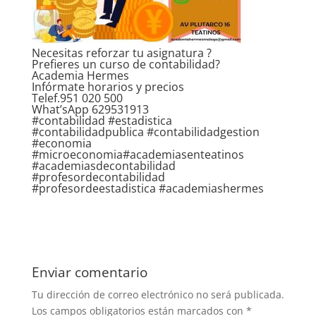
Necesitas reforzar tu asignatura ?
Prefieres un curso de contabilidad?
Academia Hermes
Infórmate horarios y precios
Telef.951 020 500
What’sApp 629531913
#contabilidad #estadistica
#contabilidadpublica #contabilidadgestion
#economia
#microeconomia#academiasenteatinos
#academiasdecontabilidad
#profesordecontabilidad
#profesordeestadistica #academiashermes
Enviar comentario
Tu dirección de correo electrónico no será publicada.
Los campos obligatorios están marcados con
*