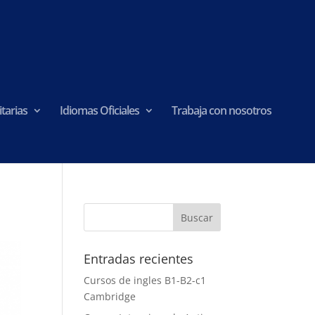
tarias
Idiomas Oficiales
Trabaja con nosotros
Entradas recientes
Cursos de ingles B1-B2-c1
Cambridge