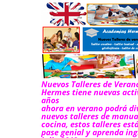
Nuevos Talleres de Veran
Hermes tiene nuevas activ
años
ahora en verano podrá di
nuevos talleres de manuali
cocina, estos talleres es
pase genial y aprenda i