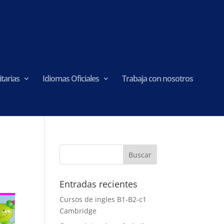
tarias
Idiomas Oficiales
Trabaja con nosotros
Entradas recientes
Cursos de ingles B1-B2-c1
Cambridge