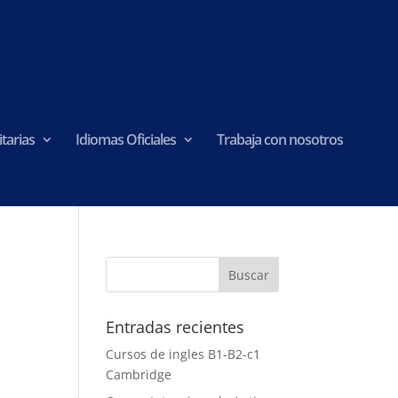
tarias
Idiomas Oficiales
Trabaja con nosotros
Entradas recientes
Cursos de ingles B1-B2-c1
Cambridge