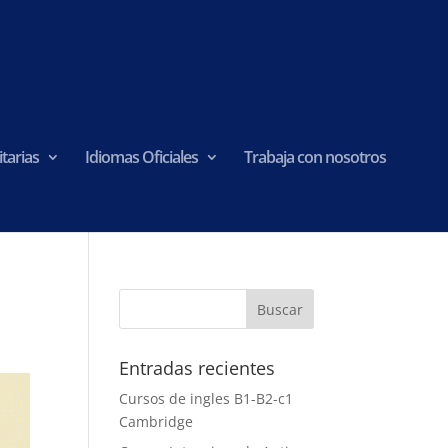
tarias
Idiomas Oficiales
Trabaja con nosotros
Entradas recientes
Cursos de ingles B1-B2-c1
Cambridge