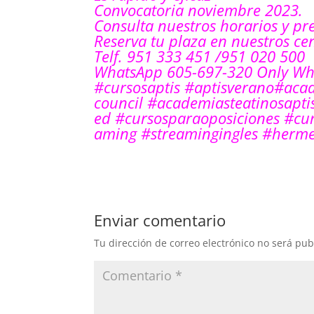
Convocatoria noviembre 2023.
Consulta nuestros horarios y pre
Reserva tu plaza en nuestros cen
Telf. 951 333 451 /951 020 500
WhatsApp 605-697-320 Only Wh
#cursosaptis
#aptisverano
#aca
council
#academiasteatinosapti
ed
#cursosparaoposiciones
#cur
aming
#streamingingles
#herme
Enviar comentario
Tu dirección de correo electrónico no será pub