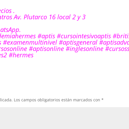
cios .
tros Av. Plutarco 16 local 2 y 3
atsApp.
demiahermes
#aptis
#cursointesivoaptis
#brit
s
#examenmultinivel
#aptisgeneral
#aptisadv
sosonline
#aptisonline
#inglesonline
#cursoss
s2
#hermes
licada.
Los campos obligatorios están marcados con
*