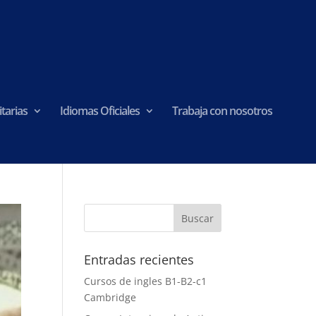
tarias
Idiomas Oficiales
Trabaja con nosotros
Entradas recientes
Cursos de ingles B1-B2-c1
Cambridge