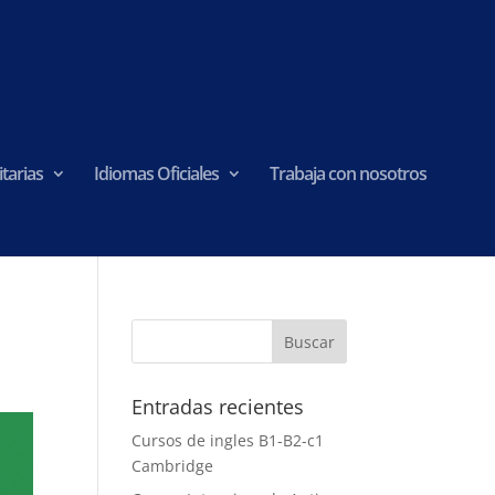
tarias
Idiomas Oficiales
Trabaja con nosotros
Entradas recientes
Cursos de ingles B1-B2-c1
Cambridge