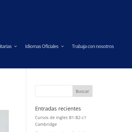
tarias
Idiomas Oficiales
Trabaja con nosotros
Entradas recientes
Cursos de ingles B1-B2-c1
Cambridge