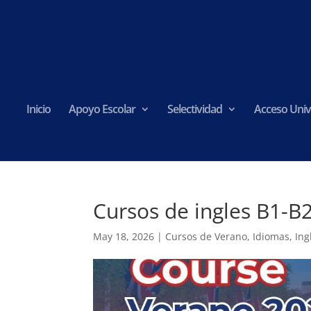
Inicio
Apoyo Escolar
Selectividad
Acceso Univ
Cursos de ingles B1-B
May 18, 2026
|
Cursos de Verano
,
Idiomas
,
Ing