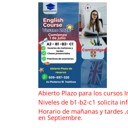
Abierto Plazo para los cursos
Niveles de b1-b2-c1 solicita 
Horario de mañanas y tardes ,
en Septiembre.