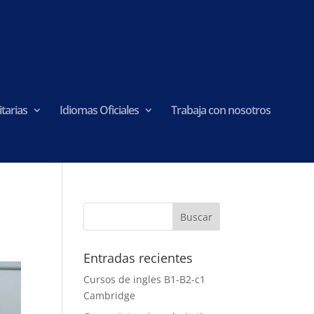
tarias
Idiomas Oficiales
Trabaja con nosotros
Entradas recientes
Cursos de ingles B1-B2-c1
Cambridge