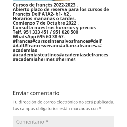
Cursos de francés 2022-2023 .
Abierto plazo de reserva para los cursos de
Francés Delf A1A2- b1- b2 .
Horarios mañanas o tardes.
Comienzo 7 de Octubre 2022 .
Consulta nuestros horarios y precios
Telf. 951 333 451 / 951 020 500
WhatsApp 695 60 38 67.
#frances#cursosintensivosfrances#delf
#dalf#francesverano#alianzafrancesa#
academias
#academiasteatinos#academiasdefrances
#academiahermes #herme
s
Enviar comentario
Tu dirección de correo electrónico no será publicada.
Los campos obligatorios están marcados con
*