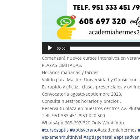
00:00
Comenzará nuevos cursos intensivos en verano
PLAZAS LIMITADAS.
Horarios mañanas y tardes
Válido para Máster, Universidad y Oposiciones
Es rápido y eficaz , clases presenciales y online
Convocatoria agosto-septiembre 2023.
Consulta nuestros horarios y precios .
Reserva tu plaza en nuestros centros Av. Plutar
Telf. 951 333 451 /951 020 500
WhatsApp 605-697-320 Only WhatsApp.
#cursosaptis
#aptisverano
#academiahermes
#examenmultinivel
#aptisgeneral
#aptisadva