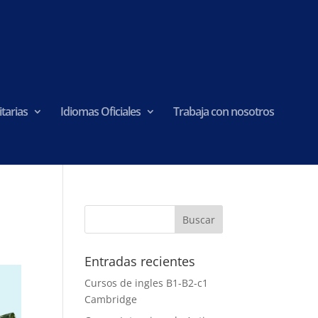
tarias
Idiomas Oficiales
Trabaja con nosotros
Entradas recientes
Cursos de ingles B1-B2-c1
Cambridge