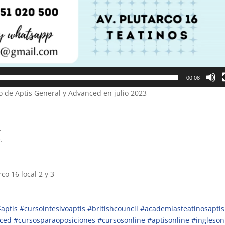
00:08
 de Aptis General y Advanced en julio 2023
.
.
co 16 local 2 y 3
#aptis
#cursointesivoaptis
#britishcouncil
#academiasteatinosaptis
nced
#cursosparaoposiciones
#cursosonline
#aptisonline
#ingleson