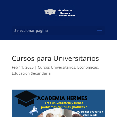
Seleccionar página
Cursos para Universitarios
Feb 11, 2025
|
Cursos Universitarios
,
Económicas
,
Educación Secundaria
Reproductor
de
vídeo