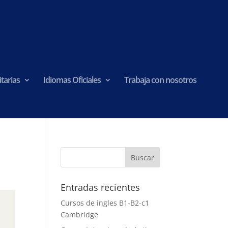
tarias
Idiomas Oficiales
Trabaja con nosotros
Entradas recientes
Cursos de ingles B1-B2-c1
Cambridge