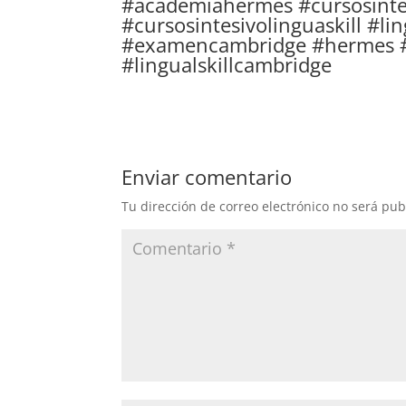
#academiahermes #cursosinten
#cursosintesivolinguaskill #li
#examencambridge #hermes #a
#lingualskillcambridge
Enviar comentario
Tu dirección de correo electrónico no será pub