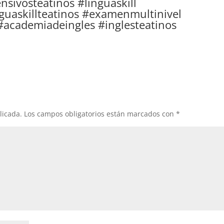
sivosteatinos #linguaskill
nguaskillteatinos #examenmultinivel
cademiadeingles #inglesteatinos
licada.
Los campos obligatorios están marcados con
*