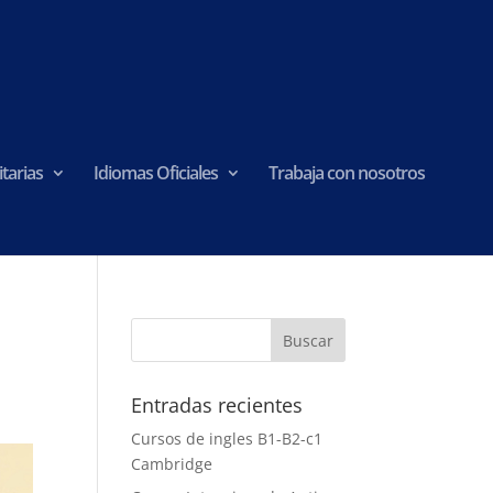
tarias
Idiomas Oficiales
Trabaja con nosotros
Entradas recientes
Cursos de ingles B1-B2-c1
Cambridge