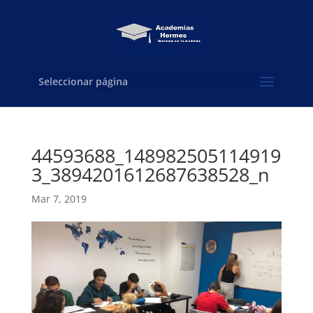
Seleccionar página
44593688_148982505114919
3_3894201612687638528_n
Mar 7, 2019