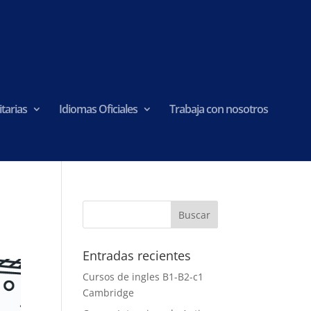
tarias
Idiomas Oficiales
Trabaja con nosotros
Entradas recientes
Cursos de ingles B1-B2-c1
Cambridge