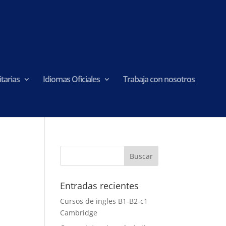
tarias
Idiomas Oficiales
Trabaja con nosotros
Entradas recientes
Cursos de ingles B1-B2-c1
Cambridge