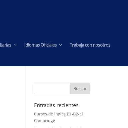
tarias
Idiomas Oficiales
Trabaja con nosotros
Entradas recientes
Cursos de ingles B1-B2-c1
Cambridge