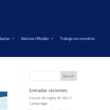
tarias
Idiomas Oficiales
Trabaja con nosotros
Entradas recientes
Cursos de ingles B1-B2-c1
Cambridge