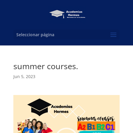
Seleccionar página
summer courses.
Jun 5, 2023
Reproductor
de
vídeo