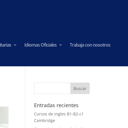
tarias
Idiomas Oficiales
Trabaja con nosotros
Entradas recientes
Cursos de ingles B1-B2-c1
Cambridge