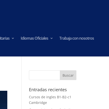
tarias
Idiomas Oficiales
Trabaja con nosotros
Entradas recientes
Cursos de ingles B1-B2-c1
Cambridge