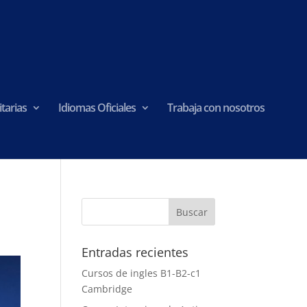
tarias
Idiomas Oficiales
Trabaja con nosotros
Entradas recientes
Cursos de ingles B1-B2-c1
Cambridge