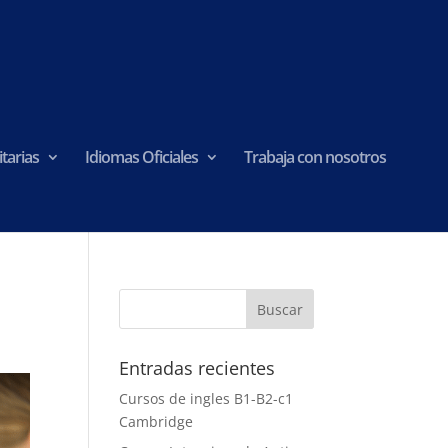
tarias
Idiomas Oficiales
Trabaja con nosotros
Entradas recientes
Cursos de ingles B1-B2-c1
Cambridge