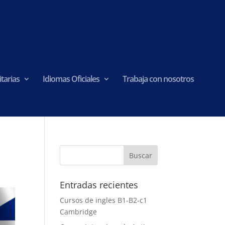
tarias
Idiomas Oficiales
Trabaja con nosotros
Entradas recientes
Cursos de ingles B1-B2-c1
Cambridge