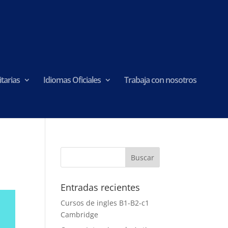
tarias
Idiomas Oficiales
Trabaja con nosotros
Entradas recientes
Cursos de ingles B1-B2-c1
Cambridge