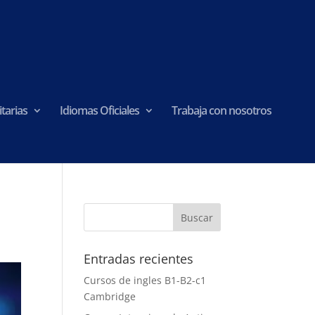
tarias
Idiomas Oficiales
Trabaja con nosotros
Entradas recientes
Cursos de ingles B1-B2-c1
Cambridge