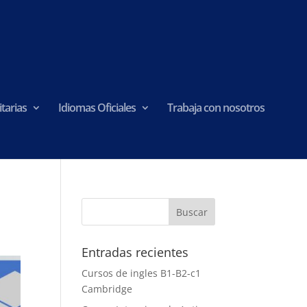
tarias
Idiomas Oficiales
Trabaja con nosotros
Entradas recientes
Cursos de ingles B1-B2-c1
Cambridge